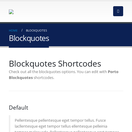
HOME
BLOCKQUOTES
Blockquotes
Blockquotes Shortcodes
Check out all the blockquotes options. You can edit with
Porto
Blockquotes
shortcodes.
Default
Pellentesque pellentesque eget tempor tellus. Fusce
lacllentesque eget tempor tellus ellentesque pelleinia