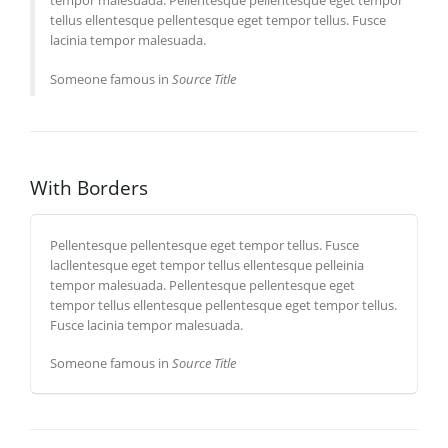
tempor malesuada. Pellentesque pellentesque eget tempor
tellus ellentesque pellentesque eget tempor tellus. Fusce
lacinia tempor malesuada.
Someone famous in
Source Title
With Borders
Pellentesque pellentesque eget tempor tellus. Fusce
lacllentesque eget tempor tellus ellentesque pelleinia
tempor malesuada. Pellentesque pellentesque eget
tempor tellus ellentesque pellentesque eget tempor tellus.
Fusce lacinia tempor malesuada.
Someone famous in
Source Title