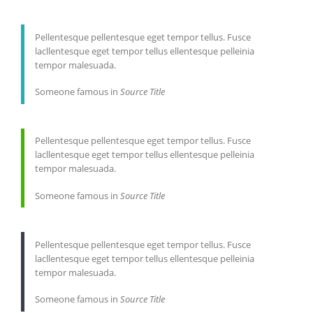
Pellentesque pellentesque eget tempor tellus. Fusce
lacllentesque eget tempor tellus ellentesque pelleinia
tempor malesuada.
Someone famous in
Source Title
Pellentesque pellentesque eget tempor tellus. Fusce
lacllentesque eget tempor tellus ellentesque pelleinia
tempor malesuada.
Someone famous in
Source Title
Pellentesque pellentesque eget tempor tellus. Fusce
lacllentesque eget tempor tellus ellentesque pelleinia
tempor malesuada.
Someone famous in
Source Title